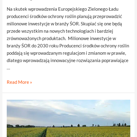
Na skutek wprowadzenia Europejskiego Zielonego Ładu
producenci środków ochrony roślin planują przeprowadzić
milionowe inwestycje w branży ŚOR. Skupiać się one będą
przede wszystkim na nowych technologiach i bardziej
zrównoważonych produktach. Milionowe inwestycje w
branży ŚOR do 2030 roku Producenci środków ochrony roślin
poddają się wprowadzanym regulacjom i zmianom w prawie,
dlatego wprowadzają innowacyjne rozwiązania poprawiające
…
Milionowe
Read More »
inwestycje
w
branży
ŚOR