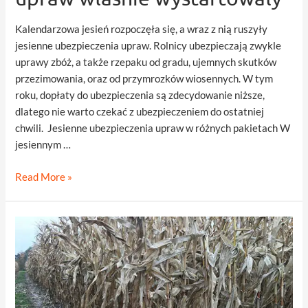
Kalendarzowa jesień rozpoczęła się, a wraz z nią ruszyły
jesienne ubezpieczenia upraw. Rolnicy ubezpieczają zwykle
uprawy zbóż, a także rzepaku od gradu, ujemnych skutków
przezimowania, oraz od przymrozków wiosennych. W tym
roku, dopłaty do ubezpieczenia są zdecydowanie niższe,
dlatego nie warto czekać z ubezpieczeniem do ostatniej
chwili. Jesienne ubezpieczenia upraw w różnych pakietach W
jesiennym …
Jesienne
Read More »
ubezpieczenia
upraw
właśnie
wystartowały