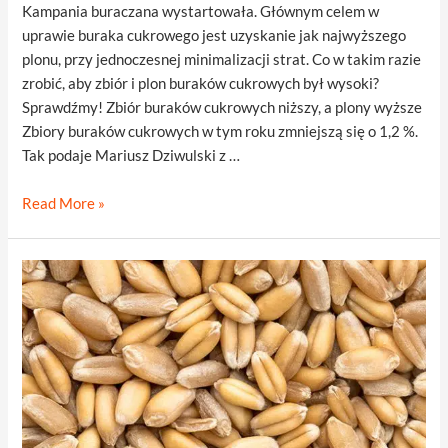
Kampania buraczana wystartowała. Głównym celem w
uprawie buraka cukrowego jest uzyskanie jak najwyższego
plonu, przy jednoczesnej minimalizacji strat. Co w takim razie
zrobić, aby zbiór i plon buraków cukrowych był wysoki?
Sprawdźmy! Zbiór buraków cukrowych niższy, a plony wyższe
Zbiory buraków cukrowych w tym roku zmniejszą się o 1,2 %.
Tak podaje Mariusz Dziwulski z …
Zbiór
Read More »
i
plon
buraków
cukrowych
–
jak
zmniejszyć
straty?