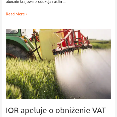
obecnie krajowa produkcja roślin …
Wprowadzenie
Read More »
limitów
produkcji
pasz
–
Izba
Zbożowo
–
Paszowa
wyraża
sprzeciw
IOR apeluje o obniżenie VAT