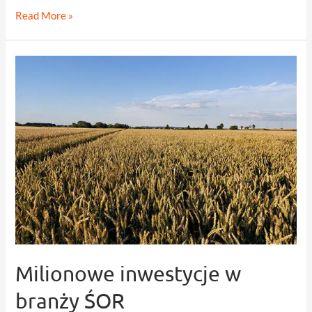
Szkodniki
Read More »
w
uprawie
kukurydzy
coraz
bardziej
groźne
Milionowe inwestycje w
branży ŚOR