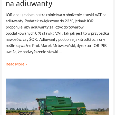
na adiuwanty
IOR apeluje do ministra rolnictwa o obniżenie stawki VAT na
adiuwanty. Podatek zwiększono do 23 %, jednak IOR
proponuje, aby adiuwanty zaliczyć do towarów
opodatkowanych 8 % stawką VAT. Tak jak jest to w przypadku
nawozów, czy ŚOR. Adiuwanty podobnie jak środki ochrony
roślin są ważne Prof. Marek Mrówczyński, dyrektor IOR-PIB
uważa, że podwyższenie stawki …
IOR
Read More »
apeluje
o
obniżenie
VAT
na
adiuwanty