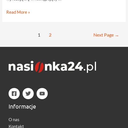
Producenci
Read More »
zbóż
o
ustawie
Stronicowanie
1
2
Next Page
→
dotyczącej
wpisów
ochrony
zwierząt
Informacje
O nas
Kontakt