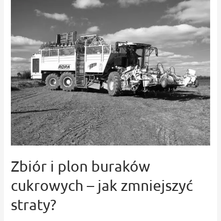
w
sezonie
2022
Zbiór i plon buraków
cukrowych – jak zmniejszyć
straty?