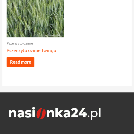
Pszenżyto ozime
Pszenżyto ozime Twingo
Read more