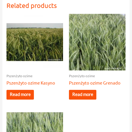
Related products
Pszenżyto ozime
Pszenżyto ozime
Pszenżyto ozime Kasyno
Pszenżyto ozime Grenado
Read more
Read more