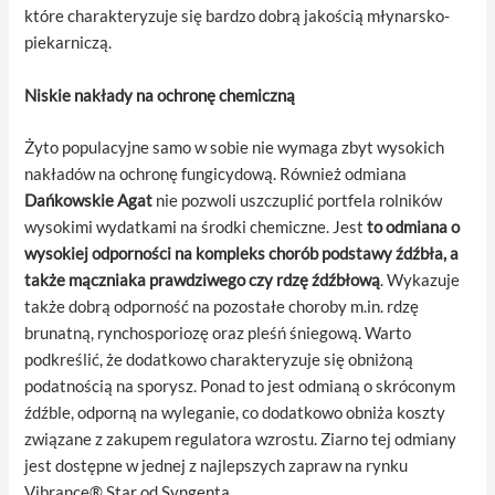
które charakteryzuje się bardzo dobrą jakością młynarsko-
piekarniczą.
Niskie nakłady na ochronę chemiczną
Żyto populacyjne samo w sobie nie wymaga zbyt wysokich
nakładów na ochronę fungicydową. Również odmiana
Dańkowskie Agat
nie pozwoli uszczuplić portfela rolników
wysokimi wydatkami na środki chemiczne. Jest
to odmiana o
wysokiej odporności na kompleks chorób podstawy źdźbła, a
także mączniaka prawdziwego czy rdzę źdźbłową
. Wykazuje
także dobrą odporność na pozostałe choroby m.in. rdzę
brunatną, rynchosporiozę oraz pleśń śniegową. Warto
podkreślić, że dodatkowo charakteryzuje się obniżoną
podatnością na sporysz. Ponad to jest odmianą o skróconym
źdźble, odporną na wyleganie, co dodatkowo obniża koszty
związane z zakupem regulatora wzrostu. Ziarno tej odmiany
jest dostępne w jednej z najlepszych zapraw na rynku
Vibrance® Star od Syngenta.