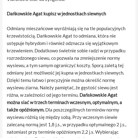
Dańkowskie Agat kupisz w jednostkach siewnych
Odmiany mieszańcowe wyróżniają się na tle populacyjnych
krzewistością. Dańkowskie Agat to odmiana, która nie
ustępuje hybrydom i również odznacza się wyjątkowym
krzewieniem. Dodatkowo świetnie sobie radzi w przypadku
rozrzedzonego siewu, co pozwala na zmniejszenie normy
wysiewu, a tym samym ograniczyć koszty. Sporą zaletą tej
odmiany jest możliwość jej kupna w jednostkach siewnych.
Dzięki temu łatwo i precyzyjnie można określić normę
wysiewu ziarna. Należy pamiętać, że gęstość siewu jest
różna, w zależności od jego terminu.
Dańskowskie Agat
można siać w trzech terminach wczesnym, optymalnym, a
także opóźnionym.
Dla poszczególnych terminów normy
wysiewu różnią się między sobą. Przy wczesnym siewie
zalecaną normą jest 1,8 j.s., w przypadku optymalnego 2 j.s.,
natomiast przy terminie opóźnionym 2,2 j.s. Wybierając