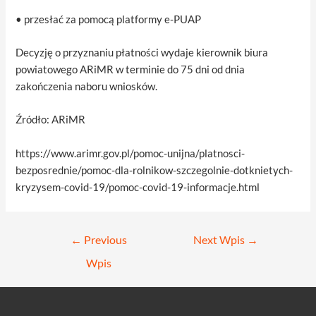
• przesłać za pomocą platformy e-PUAP
Decyzję o przyznaniu płatności wydaje kierownik biura
powiatowego ARiMR w terminie do 75 dni od dnia
zakończenia naboru wniosków.
Źródło: ARiMR
https://www.arimr.gov.pl/pomoc-unijna/platnosci-
bezposrednie/pomoc-dla-rolnikow-szczegolnie-dotknietych-
kryzysem-covid-19/pomoc-covid-19-informacje.html
Nawigacja
←
Previous
Next Wpis
→
wpisu
Wpis